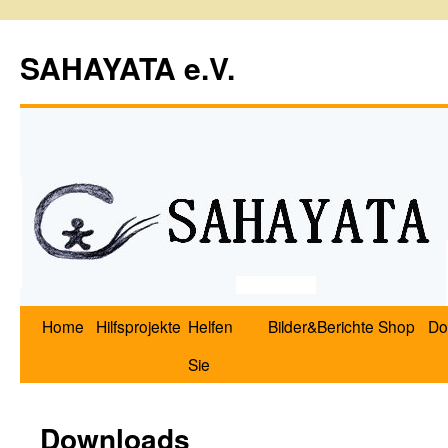
SAHAYATA e.V.
Home
Hilfsprojekte
Helfen
Bilder&Berichte
Shop
Do
Sie
Downloads