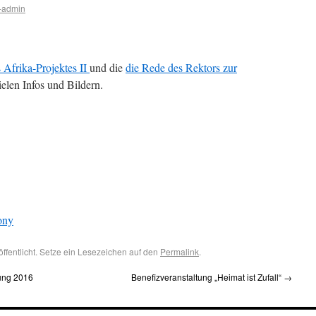
-admin
 Afrika-Projektes II
und die
die Rede des Rektors zur
ielen Infos und Bildern.
ony
öffentlicht. Setze ein Lesezeichen auf den
Permalink
.
ung 2016
Benefizveranstaltung „Heimat ist Zufall“
→