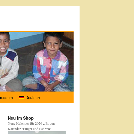
ressum
Deutsch
Neu im Shop
Neue Kalender für 2026 z.B. den
Kalender "Flügel und Fährten".