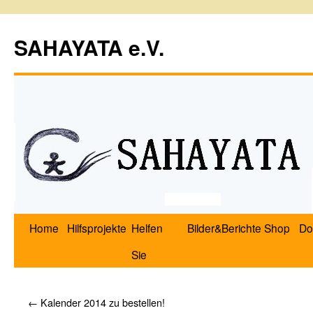
SAHAYATA e.V.
Home
Hilfsprojekte
Helfen
Bilder&Berichte
Shop
Do
Sie
←
Kalender 2014 zu bestellen!