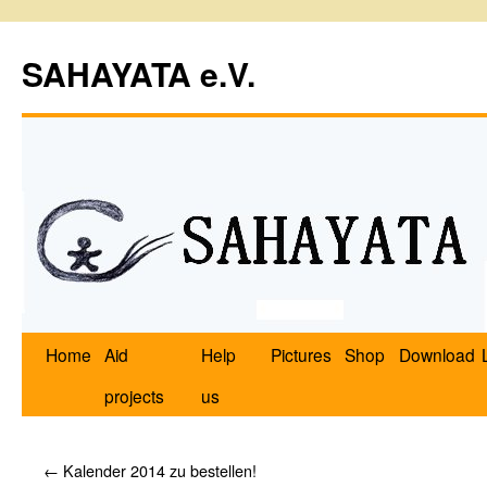
SAHAYATA e.V.
Home
Aid
Help
Pictures
Shop
Download
projects
us
←
Kalender 2014 zu bestellen!