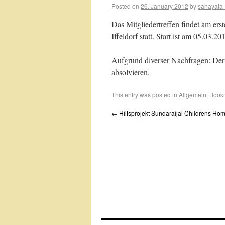
Posted on
26. January 2012
by
sahayata
Das Mitgliedertreffen findet am er
Iffeldorf statt. Start ist am 05.03.
Aufgrund diverser Nachfragen: Derzei
absolvieren.
This entry was posted in
Allgemein
. Book
←
Hilfsprojekt Sundaraijal Childrens Ho