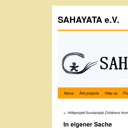
SAHAYATA e.V.
Home
Aid projects
Help us
Pi
←
Hilfsprojekt Sundaraijal Childrens Ho
In eigener Sache