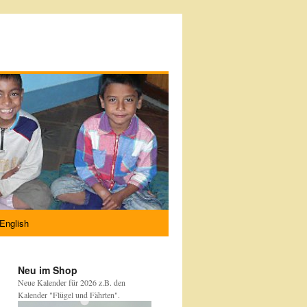
English
Neu im Shop
Neue Kalender für 2026 z.B. den
Kalender "Flügel und Fährten".