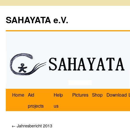
SAHAYATA e.V.
Home
Aid
Help
Pictures
Shop
Download
projects
us
←
Jahresbericht 2013