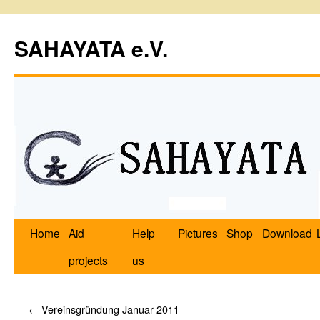
SAHAYATA e.V.
Home
Aid
Help
Pictures
Shop
Download
projects
us
←
Vereinsgründung Januar 2011