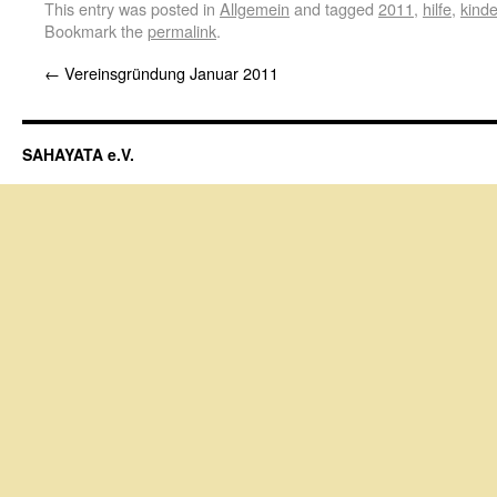
This entry was posted in
Allgemein
and tagged
2011
,
hilfe
,
kinde
Bookmark the
permalink
.
←
Vereinsgründung Januar 2011
SAHAYATA e.V.