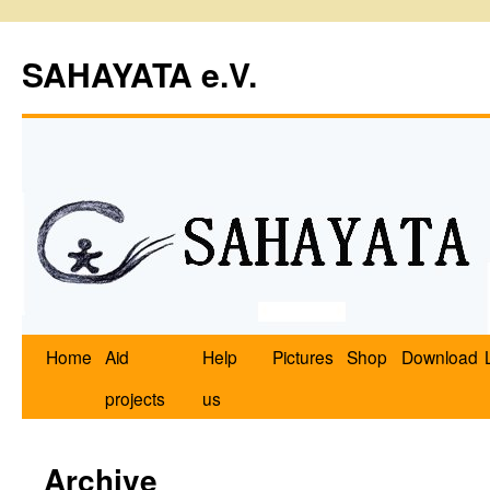
SAHAYATA e.V.
Home
Aid
Help
Pictures
Shop
Download
projects
us
Archive